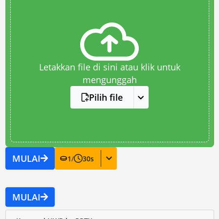
Letakkan file di sini atau klik untuk
mengunggah
Pilih file
MULAI
1
/
30
s
MULAI