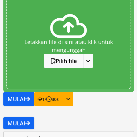
Letakkan file di sini atau klik untuk
mengunggah
Pilih file
MULAI
1
/
30
s
MULAI