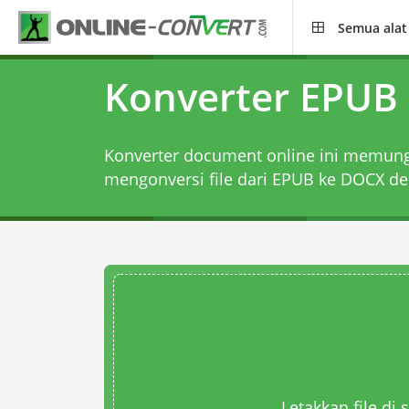
Semua alat
Konverter EPUB
Konverter document online ini memun
mengonversi file dari EPUB ke DOCX den
Letakkan file di