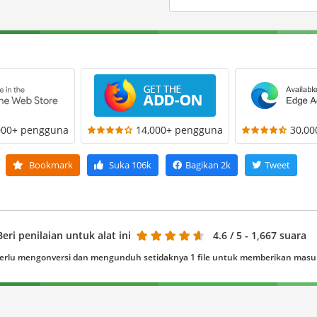
000+ pengguna
14,000+ pengguna
30,0
Bookmark
Suka
106k
Bagikan
2k
Tweet
Beri penilaian untuk alat ini
4.6
/ 5 - 1,667 suara
erlu mengonversi dan mengunduh setidaknya 1 file untuk memberikan mas