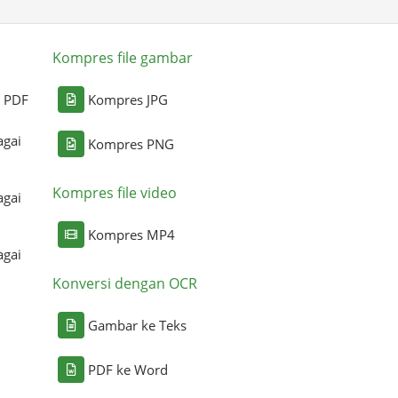
Kompres file gambar
i PDF
Kompres JPG
agai
Kompres PNG
Kompres file video
agai
Kompres MP4
agai
Konversi dengan OCR
Gambar ke Teks
PDF ke Word