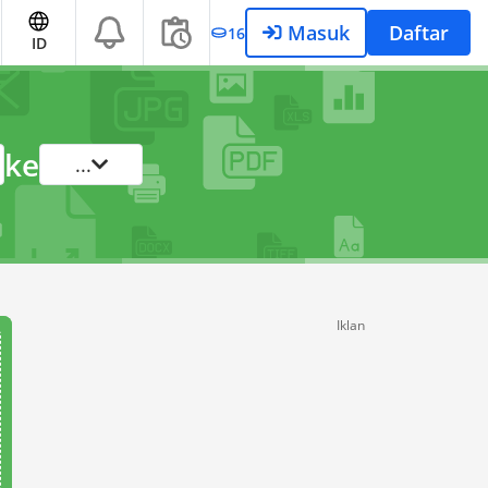
Masuk
Daftar
16
ID
ke
...
Iklan