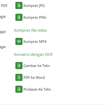
i PDF
Kompres JPG
agai
Kompres PNG
Kompres file video
agai
Kompres MP4
agai
Konversi dengan OCR
Gambar ke Teks
PDF ke Word
Pindaian Ke Teks