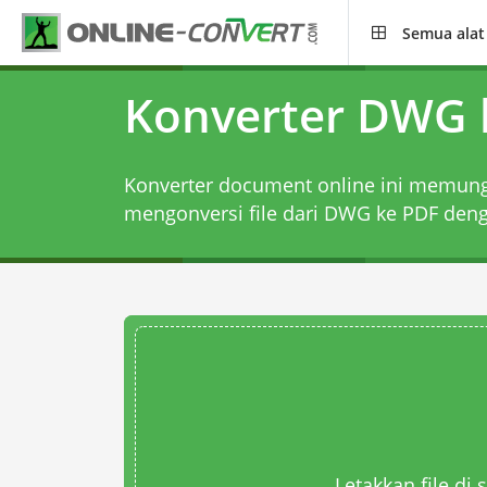
Semua alat
Konverter DWG 
Konverter document online ini memun
mengonversi file dari DWG ke PDF denga
Letakkan file di