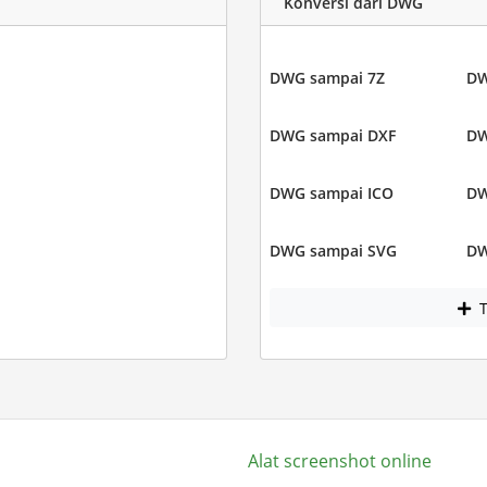
Konversi dari DWG
DWG sampai 7Z
DW
DWG sampai DXF
DW
DWG sampai ICO
DW
DWG sampai SVG
DW
T
Alat screenshot online