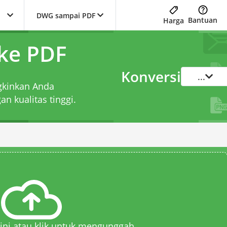
DWG sampai PDF
Bantuan
Harga
ke PDF
Konversi
...
gkinkan Anda
n kualitas tinggi.
 sini atau klik untuk mengunggah