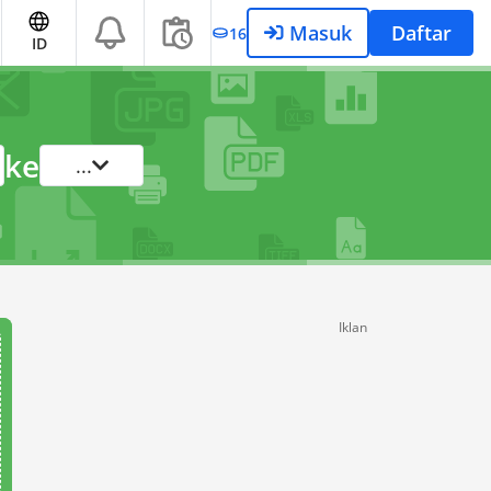
Masuk
Daftar
16
ID
ke
...
Iklan