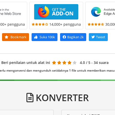
000+ pengguna
14,000+ pengguna
30,0
Bookmark
Suka
106k
Bagikan
2k
Tweet
Beri penilaian untuk alat ini
4.0
/ 5 - 34 suara
erlu mengonversi dan mengunduh setidaknya 1 file untuk memberikan mas
KONVERTER