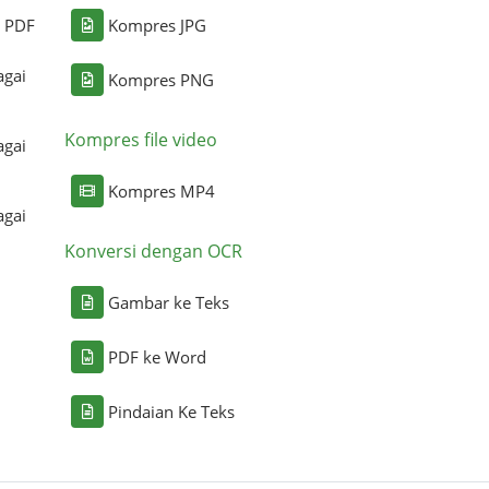
i PDF
Kompres JPG
agai
Kompres PNG
Kompres file video
agai
Kompres MP4
agai
Konversi dengan OCR
Gambar ke Teks
PDF ke Word
Pindaian Ke Teks