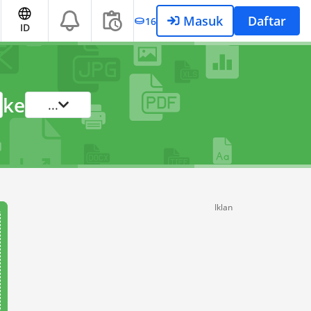
Masuk
Daftar
16
ID
ke
...
Iklan