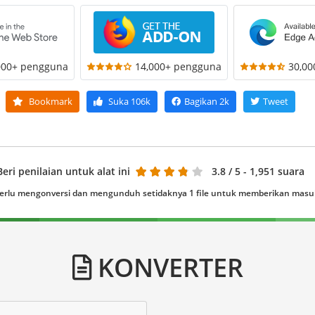
000+ pengguna
14,000+ pengguna
30,0
Bookmark
Suka
106k
Bagikan
2k
Tweet
Beri penilaian untuk alat ini
3.8
/ 5 - 1,951 suara
erlu mengonversi dan mengunduh setidaknya 1 file untuk memberikan mas
KONVERTER