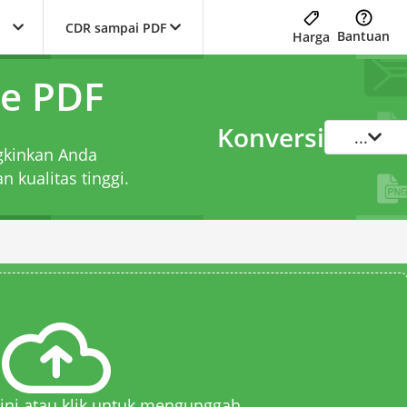
CDR sampai PDF
Bantuan
Harga
ke PDF
Konversi
...
gkinkan Anda
 kualitas tinggi.
 sini atau klik untuk mengunggah