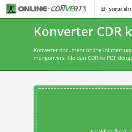
Semua alat
Konverter CDR 
Konverter document online ini memun
mengonversi file dari CDR ke PDF dengan
Letakkan file di